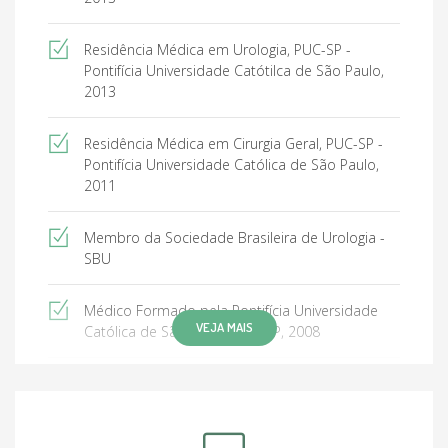
Residência Médica em Urologia, PUC-SP -
Pontifícia Universidade Catótilca de São Paulo,
2013
Residência Médica em Cirurgia Geral, PUC-SP -
Pontifícia Universidade Católica de São Paulo,
2011
Membro da Sociedade Brasileira de Urologia -
SBU
Médico Formado pela Pontifícia Universidade
VEJA MAIS
Católica de São Paulo, PUC-SP, 2008
Professor da Disciplina de Cirurgia da Faculdade
de Medicina da Universidade Brasil