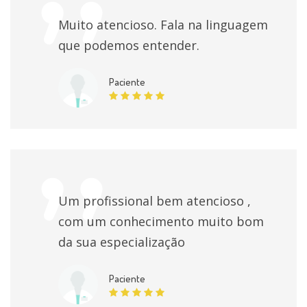
Ureterolitotomia
individualmente
Muito atencioso. Fala na linguagem
que podemos entender.
Tratamento Cirurgico Da Incontinencia Urinaria
Por Via Vaginal
individualmente
Paciente
Tratamento Cirurgico Do Priaprismo
individualmente
Ureterocistoneostomia
individualmente
Um profissional bem atencioso ,
Ureteroenterostomia Por Cancer
individualmente
com um conhecimento muito bom
da sua especialização
Tratamento Cirurgico Do Refluxo Vesico Uretral
individualmente
Paciente
Ureterocistoneostomia Por Cancer
individualmente