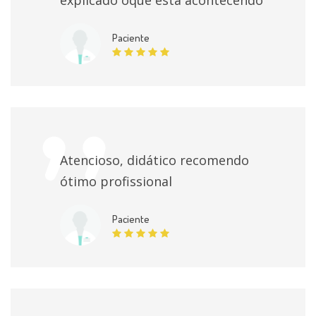
Peniano
individualmente
Paciente
Teste de ereção fármaco Induzida (TEFI)
individualmente
Ressecção Endoscopica De Tumor Vesical
individualmente
Atencioso, didático recomendo
Tratamento cirúrgico da doença de peyronie
ótimo profissional
individualmente
Paciente
Uretroscopia Com Biopsia De Uretra
individualmente
Ureterostomia Cutanea
individualmente