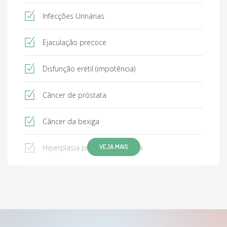
Infecções Urinárias
Ejaculação precoce
Disfunção erétil (impotência)
Câncer de próstata
Câncer da bexiga
VEJA MAIS
Hiperplasia prostática benigna
Cálculos Renais
Fimose