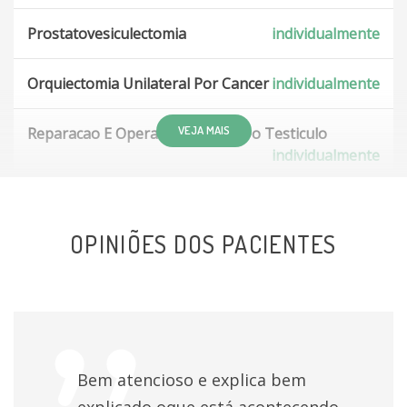
Prostatovesiculectomia
individualmente
Orquiectomia Unilateral Por Cancer
individualmente
VEJA MAIS
Reparacao E Operacao Plastica Do Testiculo
individualmente
Nefrectomia parcial
individualmente
OPINIÕES DOS PACIENTES
Retirada De Calculo De Pelve Renal Com Cateter
individualmente
Tratamento Cirurgico Da Bexiga Neurogenica
individualmente
Bem atencioso e explica bem
Cirurgia Reparadora Reconstrutora Para Implante
explicado oque está acontecendo